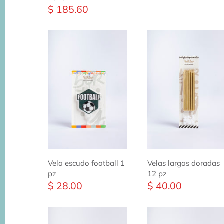
$ 185.60
Lunas 17"
Papel de China
Lunas 26"
Listones
Lunas 36"
Papel Metalizado
Starpoints 40"
Cajas de Cartón para Regalo
Todos los sólidos
Pintura Acrílica
Accesorios de Fiesta
Vela escudo football 1
Velas largas doradas
pz
12 pz
$ 28.00
$ 40.00