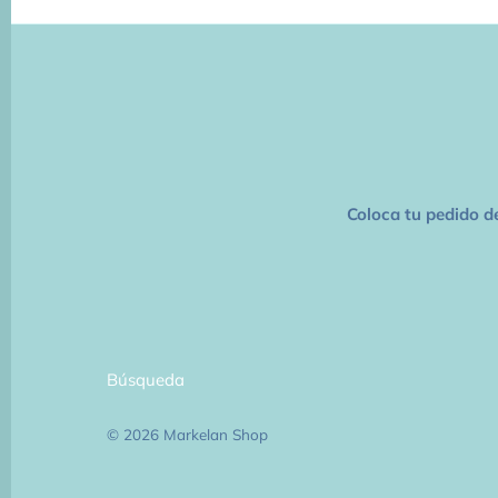
Lunas 17"
Papel de China
Lunas 26"
Listones
Lunas 36"
Papel Metalizado
Starpoints 40"
Coloca tu pedido d
Cajas de Cartón para Regalo
Todos los sólidos
Pintura Acrílica
Accesorios de Fiesta
Búsqueda
© 2026
Markelan Shop