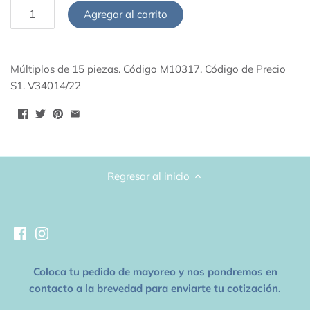
Agregar al carrito
Lunas 17"
Papel de China
Lunas 26"
Listones
Múltiplos de 15 piezas. Código M10317. Código de Precio
Lunas 36"
S1. V34014/22
Papel Metalizado
Starpoints 40"
Cajas de Cartón para Regalo
Todos los sólidos
Pintura Acrílica
Regresar al inicio
Accesorios de Fiesta
Coloca tu pedido de mayoreo y nos pondremos en
contacto a la brevedad para enviarte tu cotización.