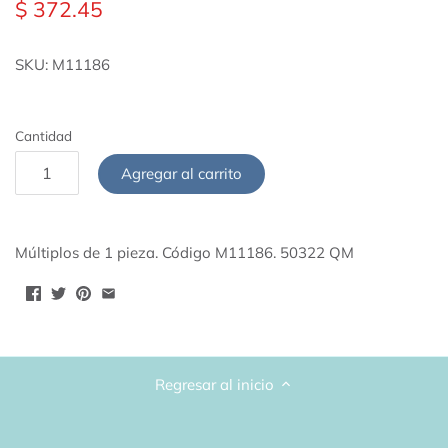
$ 372.45
Lunas 17"
Papel de China
SKU:
M11186
Lunas 26"
Listones
Lunas 36"
Cantidad
Papel Metalizado
Starpoints 40"
Agregar al carrito
Cajas de Cartón para Regalo
Todos los sólidos
Pintura Acrílica
Múltiplos de 1 pieza. Código M11186. 50322 QM
Accesorios de Fiesta
Regresar al inicio