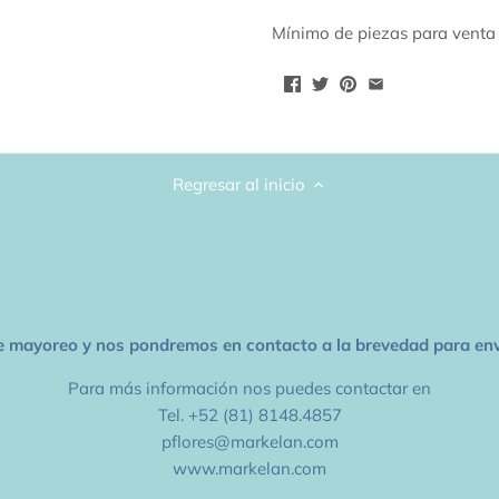
Mínimo de piezas para venta 
Regresar al inicio
e mayoreo y nos pondremos en contacto a la brevedad para envi
Para más información nos puedes contactar en
Tel. +52 (81) 8148.4857
pflores@markelan.com
www.markelan.com