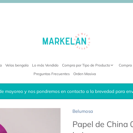
ra
Velas bengala
Lo más Vendido
Compra por Tipo de Producto
Compra 
Preguntas Frecuentes
Orden Masiva
de mayoreo y nos pondremos en contacto a la brevedad para envi
Belumosa
Papel de China 0