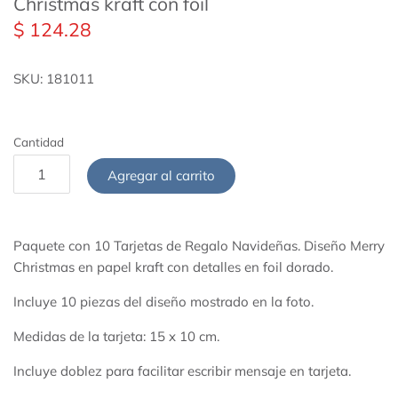
Christmas kraft con foil
Lunas 17"
$ 124.28
Papel de China
Lunas 26"
SKU:
181011
Listones
Lunas 36"
Papel Metalizado
Cantidad
Starpoints 40"
Cajas de Cartón para Regalo
Agregar al carrito
Todos los sólidos
Pintura Acrílica
Paquete con 10 Tarjetas de Regalo Navideñas. Diseño Merry
Accesorios de Fiesta
Christmas en papel kraft con detalles en foil dorado.
Incluye 10 piezas del diseño mostrado en la foto.
Medidas de la tarjeta: 15 x 10 cm.
Incluye doblez para facilitar escribir mensaje en tarjeta.