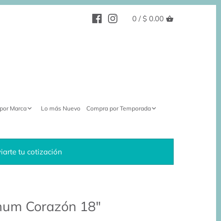
0 /
$ 0.00
por Marca
Lo más Nuevo
Compra por Temporada
arte tu cotización
inum Corazón 18"